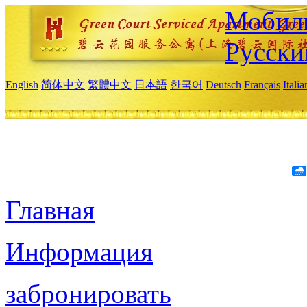
Мобиль
Русски
English
简体中文
繁體中文
日本語
한국어
Deutsch
Français
Itali
Главная
Информация
забронировать