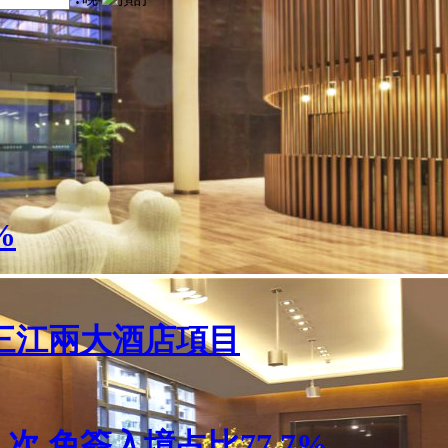
%
三江兩大酒店項目
人次 免簽入境占比77.7%