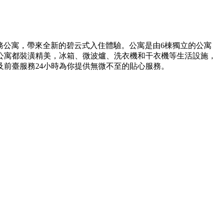
服務公寓，帶來全新的碧云式入住體驗。公寓是由6棟獨立的公寓
公寓都裝潢精美，冰箱、微波爐、洗衣機和干衣機等生活設施，
前臺服務24小時為你提供無微不至的貼心服務。