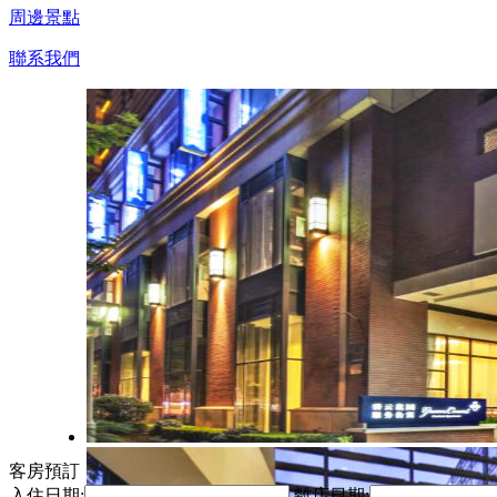
周邊景點
聯系我們
客房預訂
入住日期:
離店日期: