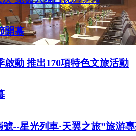
節開幕
啟動 推出170項特色文旅活動
幕
號--星光列車·天翼之旅”旅游