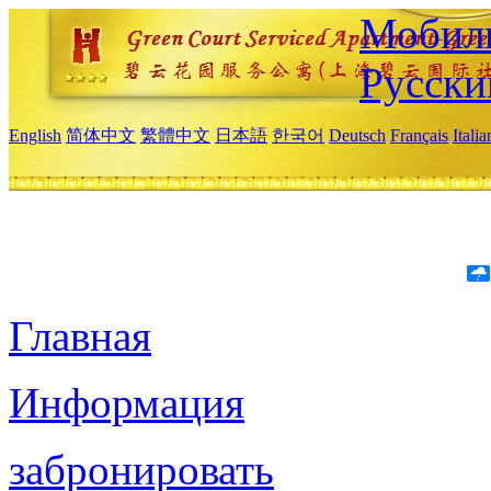
Мобиль
Русски
English
简体中文
繁體中文
日本語
한국어
Deutsch
Français
Itali
Главная
Информация
забронировать