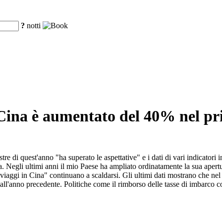
?
notti
n Cina è aumentato del 40% nel p
mestre di quest'anno "ha superato le aspettative" e i dati di vari indicat
ua. Negli ultimi anni il mio Paese ha ampliato ordinatamente la sua apert
 "viaggi in Cina" continuano a scaldarsi. Gli ultimi dati mostrano che nel p
l'anno precedente. Politiche come il rimborso delle tasse di imbarco con