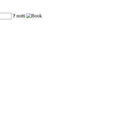
?
notti