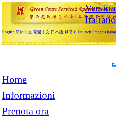
Version
Italiano
English
简体中文
繁體中文
日本語
한국어
Deutsch
Français
Itali
Home
Informazioni
Prenota ora