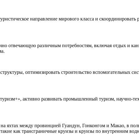
уристическое направление мирового класса и скоординировать р
очно отвечающую различным потребностям, включая отдых и кан
ма.
структуры, оптимизировать строительство вспомогательных сис
уризм+», активно развивать промышленный туризм, научно-техн
а яхтах между провинцией Гуандун, Гонконгом и Макао, в полн
, такие как трансграничные круизы и круизы по внутренним вод