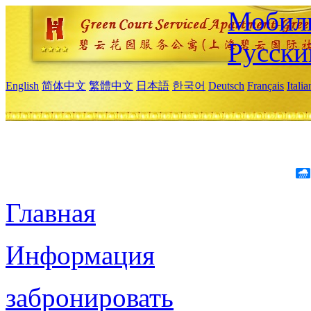
Мобиль
Русски
English
简体中文
繁體中文
日本語
한국어
Deutsch
Français
Itali
Главная
Информация
забронировать