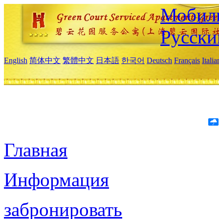
Мобиль
Русски
English
简体中文
繁體中文
日本語
한국어
Deutsch
Français
Itali
Главная
Информация
забронировать