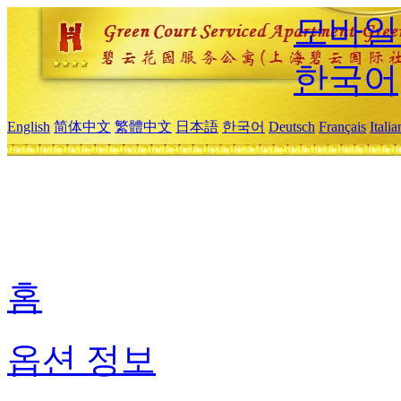
모바일
한국어
English
简体中文
繁體中文
日本語
한국어
Deutsch
Français
Itali
홈
옵션 정보