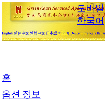
모바일
한국어
English
简体中文
繁體中文
日本語
한국어
Deutsch
Français
Itali
홈
옵션 정보