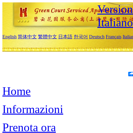
Version
Italiano
English
简体中文
繁體中文
日本語
한국어
Deutsch
Français
Itali
Home
Informazioni
Prenota ora