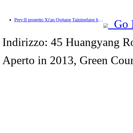
Prev:Il progetto Xi'an Qujiang Taipingfang ha ufficialmente preso il via, con un'area edificabile totale di 137.000 metri quadrati.
Go 
Indirizzo: 45 Huangyang R
Aperto in 2013, Green Cour