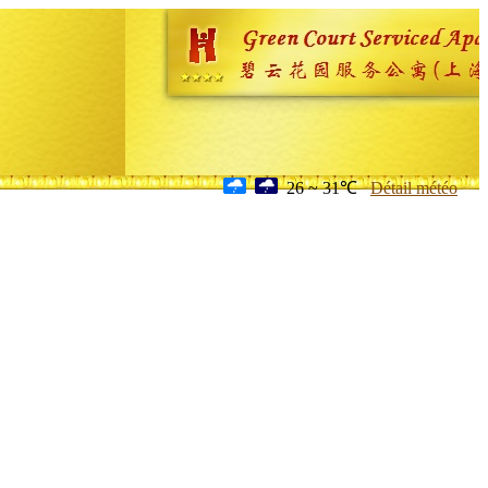
26 ~ 31℃
Détail météo