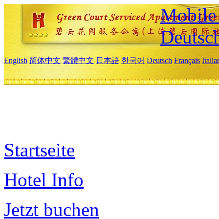
Mobile 
Deutsc
English
简体中文
繁體中文
日本語
한국어
Deutsch
Français
Itali
Startseite
Hotel Info
Jetzt buchen