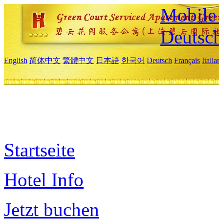
Mobile 
Deutsc
English
简体中文
繁體中文
日本語
한국어
Deutsch
Français
Itali
Startseite
Hotel Info
Jetzt buchen