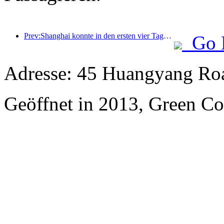
Prev:Shanghai konnte in den ersten vier Tagen des Mittherbstfestes und der Nationalfeiertage über 15,11 Millionen Besucher begrüßen, was einem Anstieg von über 20 % im Vergleich zum Vorjahr entspricht.
Go 
Adresse: 45 Huangyang Ro
Geöffnet in 2013, Green Co