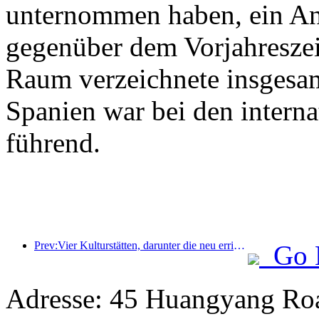
unternommen haben, ein An
gegenüber dem Vorjahreszeit
Raum verzeichnete insgesa
Spanien war bei den intern
führend.
Prev:Vier Kulturstätten, darunter die neu errichtete „Jinling Poetry Hall“ im malerischen Gebiet des Xuanwu-Sees in Nanjing, wurden offiziell eröffnet.
Go 
Adresse: 45 Huangyang Ro