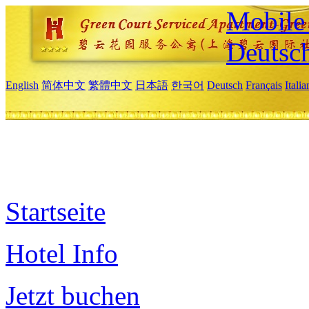
Mobile 
Deutsc
English
简体中文
繁體中文
日本語
한국어
Deutsch
Français
Itali
Startseite
Hotel Info
Jetzt buchen