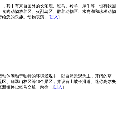
只），其中有来自国外的长颈鹿、斑马、羚羊、犀牛等，也有我国
、食肉动物放养区、火烈鸟区、散养动物区、水禽湖和珍稀动物
的乐趣。动物表演 ...[
进入
]
运动休闲融于独特的环境景观中，以自然景观为主，开阔的草
区、翡翠山林区等10个景区，并设有山坡长滑道、迷你高尔夫
205号交通：乘徐 ...[
进入
]