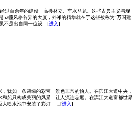
。经过百余年的建设，高楼林立、车水马龙。这些古典主义与现
52幢风格各异的大厦，外滩的精华就在于这些被称为“万国建
出自同一位设 ...[
进入
]
0米，犹如一条碧绿的彩带，景色非常的怡人。在滨江大道中央，
水和船只构成美丽的风景，让人流连忘返。在滨江大道富都世界
水池中安装了彩灯， ...[
进入
]