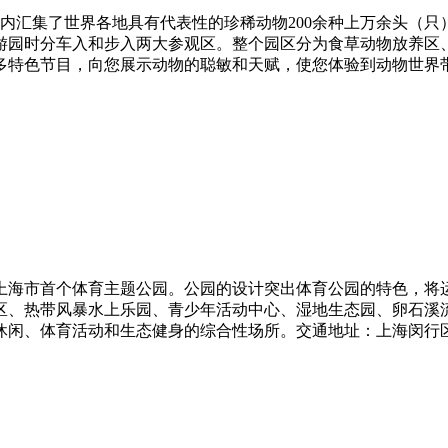
。园内汇集了世界各地具有代表性的珍稀动物200余种上万余头（
游园时分车入和步入两大参观区。整个园区分为食草动物放养区
色节目，向您展示动物的聪敏和天赋，使您体验到动物世界带给您
是上海市首个体育主题公园。公园的设计突出体育公园的特色，将
区、热带风暴水上乐园、青少年活动中心、湿地生态园、卵石溪流
、体育活动和生态健身的综合性场所。交通地址：上海闵行区新镇路1