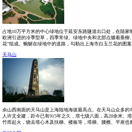
占地10万平方米的中心绿地位于延安东路隧道出口处，在陆家
欧洲引进的冷季型草，四季常绿。绿地中央和北部点缀着垂柳、
花”组成。蜿蜒在绿地中的道路，勾勒出上海市白玉兰花的图案，恰
天马山
佘山西南面的天马山是上海陆地海拔最高点。在天马山众多的寺
人许文全建，距今已有915年之久，塔七级八面，高20余米。
竹而起火，烧去塔心木及扶梯、楼板等，塔梯、腰檐、平座也都被