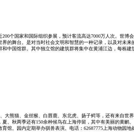
200个国家和国际组织参展，预计客流高达7000万人次。世
世界的舞台。是对当时社会文明和智慧的一种记录，以及对未来的
中国馆群。其中独立馆的建筑群将集中在黄浦江边，每栋建筑由一
物麋鹿、大熊猫、金丝猴、白唇鹿、东北虎、扬子鳄等，还有来自
，夏、秋两季还有150余种候鸟在上海停留，其中有美丽的黄鹂
。园内定期举办驯兽表演。电话：62687775上海动物园地处上海