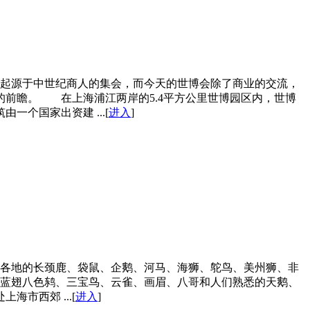
博会起源于中世纪商人的集会，而今天的世博会除了商业的交流，
前瞻。 在上海浦江两岸的5.4平方公里世博园区内，世博
个国家出资建 ...[
进入
]
世界各地的长颈鹿、袋鼠、企鹅、河马、海狮、鸵鸟、美州狮、非
、蓝翅八色鸫、三宝鸟、云雀、画眉、八哥和人们熟悉的天鹅、
市西郊 ...[
进入
]