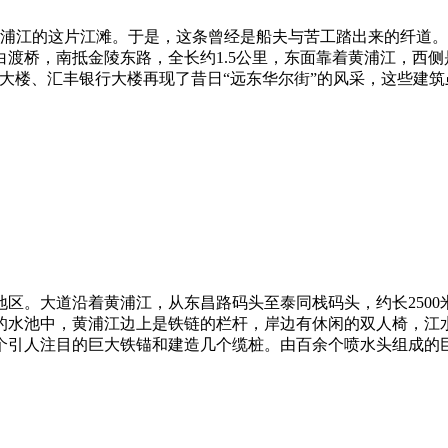
黄浦江的这片江滩。于是，这条曾经是船夫与苦工踏出来的纤道
桥，南抵金陵东路，全长约1.5公里，东面靠着黄浦江，西侧是
楼、汇丰银行大楼再现了昔日“远东华尔街”的风采，这些建筑虽不是
区。大道沿着黄浦江，从东昌路码头至泰同栈码头，约长250
中的水池中，黄浦江边上是铁链的栏杆，岸边有休闲的双人椅，江
引人注目的巨大铁锚和建造几个缆桩。由百余个喷水头组成的巨大喷