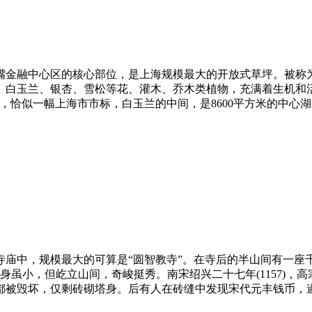
嘴金融中心区的核心部位，是上海规模最大的开放式草坪。被称为“
白玉兰、银杏、雪松等花、灌木、乔木类植物，充满着生机和活
似一幅上海市市标，白玉兰的中间，是8600平方米的中心湖，设
庙中，规模最大的可算是“圆智教寺”。在寺后的半山间有一座千年
塔身虽小，但屹立山间，奇峻挺秀。南宋绍兴二十七年(1157)
毁坏，仅剩砖砌塔身。后有人在砖缝中发现宋代元丰钱币，遂不断