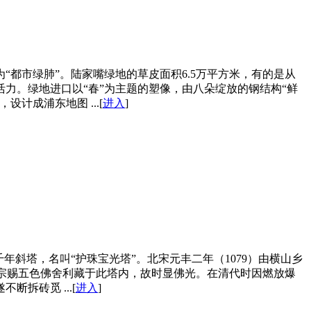
都市绿肺”。陆家嘴绿地的草皮面积6.5万平方米，有的是从
力。绿地进口以“春”为主题的塑像，由八朵绽放的钢结构“鲜
计成浦东地图 ...[
进入
]
斜塔，名叫“护珠宝光塔”。北宋元丰二年（1079）由横山乡
，高宗赐五色佛舍利藏于此塔内，故时显佛光。在清代时因燃放爆
拆砖觅 ...[
进入
]