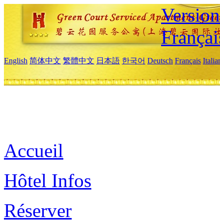
Versio
Françai
English
简体中文
繁體中文
日本語
한국어
Deutsch
Français
Itali
Accueil
Hôtel Infos
Réserver