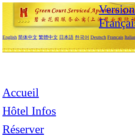
Versio
Françai
English
简体中文
繁體中文
日本語
한국어
Deutsch
Français
Itali
Accueil
Hôtel Infos
Réserver