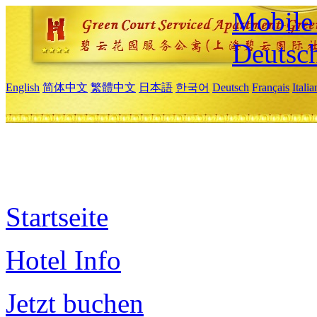
Mobile 
Deutsc
English
简体中文
繁體中文
日本語
한국어
Deutsch
Français
Itali
Startseite
Hotel Info
Jetzt buchen