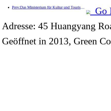
Prev:Das Ministerium für Kultur und Tourismus berichtete, dass im Jahr 2025 16.994 Sehenswürdigkeiten der Kategorie A 7,51 Milliarden Besucher empfangen und Tourismuseinnahmen in Höhe von 554,49 Milliarden Yuan generiert haben.
Go 
Adresse: 45 Huangyang Ro
Geöffnet in 2013, Green Co