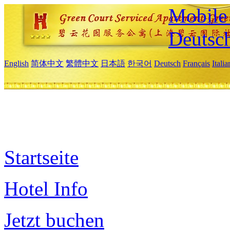
Mobile 
Deutsc
English
简体中文
繁體中文
日本語
한국어
Deutsch
Français
Itali
Startseite
Hotel Info
Jetzt buchen