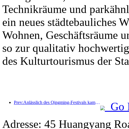
Technikräume und parkähnl
ein neues städtebauliches 
Wohnen, Geschäftsräume un
so zur qualitativ hochwert
des Kulturtourismus der Stad
Prev:Anlässlich des Qingming-Festivals kam es aufgrund des verlängerten Urlaubs zu einem Anstieg der Reisetätigkeit, wobei Ausflüge und die Besichtigung der Blütenpracht in vielen Städten zu erhöhten Besucherzahlen führten.
Go 
Adresse: 45 Huangyang Ro