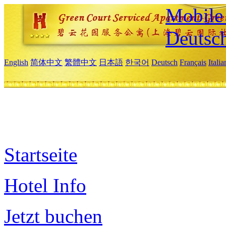
Mobile 
Deutsc
English
简体中文
繁體中文
日本語
한국어
Deutsch
Français
Itali
Startseite
Hotel Info
Jetzt buchen